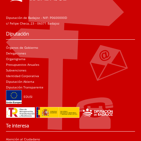
Diputación de Badajoz - NIF: P0600000D
c/ Felipe Checa, 23 - 06071 Badajoz
Diputación
Órganos de Gobierno
Delegaciones
Organigrama
Presupuestos Anuales
Subvenciones
Identidad Corporativa
Diputación Abierta
Diputación Transparente
EDUSI
Te interesa
Atención al Ciudadano