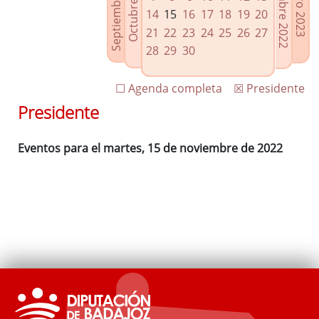
Septiembre 2022
Diciembre 2022
Octubre 2022
Enero 2023
Enlaces relacionados
14
15
16
17
18
19
20
Agenda de Presidencia
21
22
23
24
25
26
27
Plenos provinciales y Juntas de gobierno
28
29
30
Oficina de Proyectos Europeos
☐ Agenda completa
☒ Presidente
Presidente
Eventos para el martes, 15 de noviembre de 2022