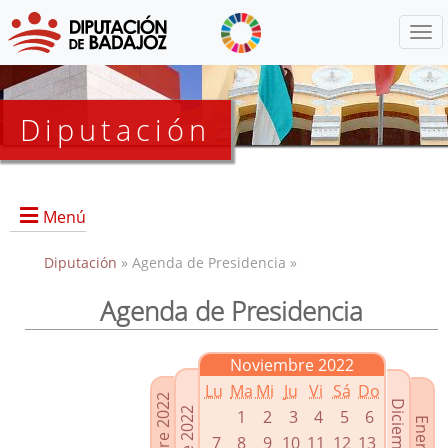
Menú
Diputación
Menú
Diputación
» Agenda de Presidencia »
Agenda de Presidencia
Presidencia
Diputados Delegados
Noviembre 2022
Grupos Políticos
Lu
Ma
Mi
Ju
Vi
Sá
Do
Junta de Gobierno
1
2
3
4
5
6
7
8
9
10
11
12
13