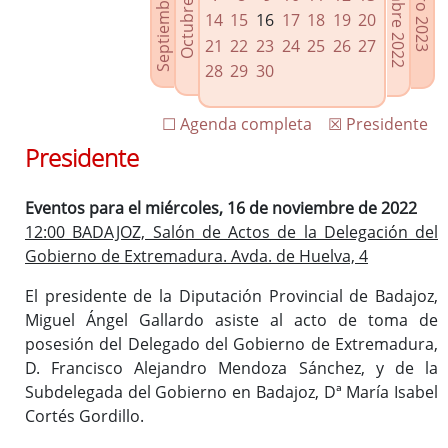
Septiembre 2022
Diciembre 2022
Octubre 2022
Enero 2023
Enlaces relacionados
14
15
16
17
18
19
20
Agenda de Presidencia
21
22
23
24
25
26
27
Plenos provinciales y Juntas de gobierno
28
29
30
Oficina de Proyectos Europeos
☐ Agenda completa
☒ Presidente
Presidente
Eventos para el miércoles, 16 de noviembre de 2022
12:00 BADAJOZ, Salón de Actos de la Delegación del
Gobierno de Extremadura. Avda. de Huelva, 4
El presidente de la Diputación Provincial de Badajoz,
Miguel Ángel Gallardo asiste al acto de toma de
posesión del Delegado del Gobierno de Extremadura,
D. Francisco Alejandro Mendoza Sánchez, y de la
Subdelegada del Gobierno en Badajoz, Dª María Isabel
Cortés Gordillo.