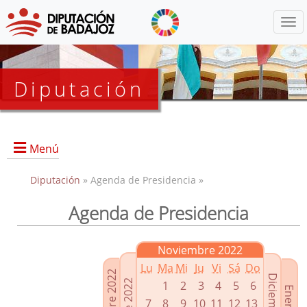
Menú
Diputación
Menú
Diputación
» Agenda de Presidencia »
Agenda de Presidencia
Presidencia
Diputados Delegados
Noviembre 2022
Grupos Políticos
Lu
Ma
Mi
Ju
Vi
Sá
Do
Junta de Gobierno
1
2
3
4
5
6
7
8
9
10
11
12
13