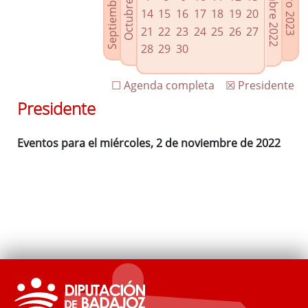
Septiembre 2022
Diciembre 2022
Octubre 2022
Enero 2023
Enlaces relacionados
14
15
16
17
18
19
20
Agenda de Presidencia
21
22
23
24
25
26
27
Plenos provinciales y Juntas de gobierno
28
29
30
Oficina de Proyectos Europeos
☐ Agenda completa
☒ Presidente
Presidente
Eventos para el miércoles, 2 de noviembre de 2022