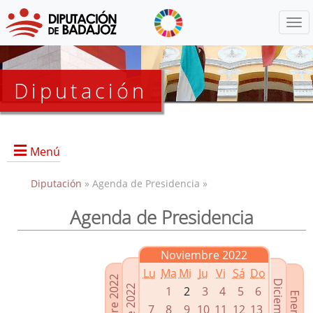
Menú
Diputación
Menú
Diputación
» Agenda de Presidencia »
Agenda de Presidencia
Presidencia
Diputados Delegados
Noviembre 2022
Grupos Políticos
Lu
Ma
Mi
Ju
Vi
Sá
Do
Junta de Gobierno
1
2
3
4
5
6
7
8
9
10
11
12
13