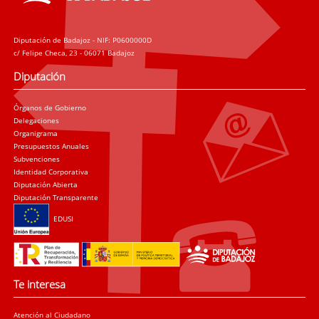
Diputación de Badajoz - NIF: P0600000D
c/ Felipe Checa, 23 - 06071 Badajoz
Diputación
Órganos de Gobierno
Delegaciones
Organigrama
Presupuestos Anuales
Subvenciones
Identidad Corporativa
Diputación Abierta
Diputación Transparente
EDUSI
Te interesa
Atención al Ciudadano