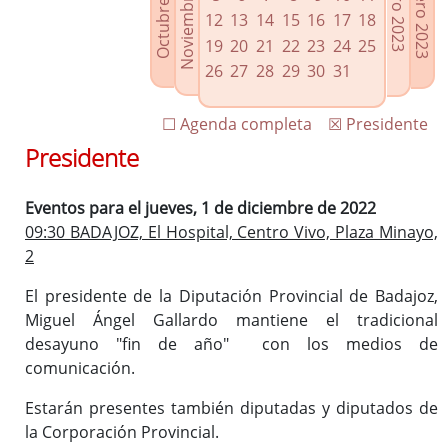
Noviembre 2022
Octubre 2022
Febrero 2023
Enero 2023
Enlaces relacionados
12
13
14
15
16
17
18
Agenda de Presidencia
19
20
21
22
23
24
25
Plenos provinciales y Juntas de gobierno
26
27
28
29
30
31
Oficina de Proyectos Europeos
☐ Agenda completa
☒ Presidente
Presidente
Eventos para el jueves, 1 de diciembre de 2022
09:30 BADAJOZ, El Hospital, Centro Vivo, Plaza Minayo,
2
El presidente de la Diputación Provincial de Badajoz,
Miguel Ángel Gallardo mantiene el tradicional
desayuno "fin de año" con los medios de
comunicación.
Estarán presentes también diputadas y diputados de
la Corporación Provincial.