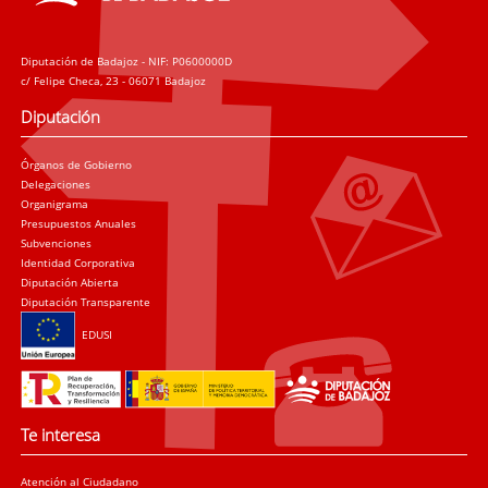
Diputación de Badajoz - NIF: P0600000D
c/ Felipe Checa, 23 - 06071 Badajoz
Diputación
Órganos de Gobierno
Delegaciones
Organigrama
Presupuestos Anuales
Subvenciones
Identidad Corporativa
Diputación Abierta
Diputación Transparente
EDUSI
Te interesa
Atención al Ciudadano