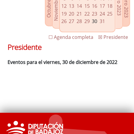
Noviembre 2022
Octubre 2022
Febrero 2023
Enero 2023
Enlaces relacionados
12
13
14
15
16
17
18
Agenda de Presidencia
19
20
21
22
23
24
25
Plenos provinciales y Juntas de gobierno
26
27
28
29
30
31
Oficina de Proyectos Europeos
☐ Agenda completa
☒ Presidente
Presidente
Eventos para el viernes, 30 de diciembre de 2022