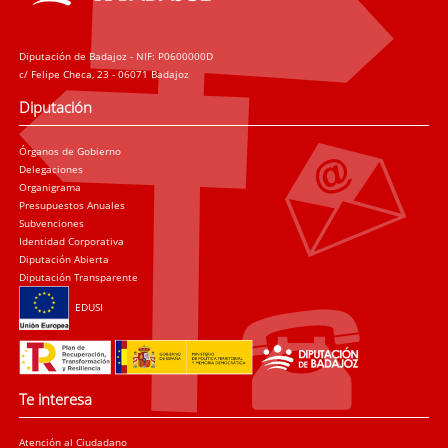
Diputación de Badajoz - NIF: P0600000D
c/ Felipe Checa, 23 - 06071 Badajoz
Diputación
Órganos de Gobierno
Delegaciones
Organigrama
Presupuestos Anuales
Subvenciones
Identidad Corporativa
Diputación Abierta
Diputación Transparente
EDUSI
Te interesa
Atención al Ciudadano