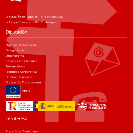
Diputación de Badajoz - NIF: P0600000D
c/ Felipe Checa, 23 - 06071 Badajoz
Diputación
Órganos de Gobierno
Delegaciones
Organigrama
Presupuestos Anuales
Subvenciones
Identidad Corporativa
Diputación Abierta
Diputación Transparente
EDUSI
Te interesa
Atención al Ciudadano