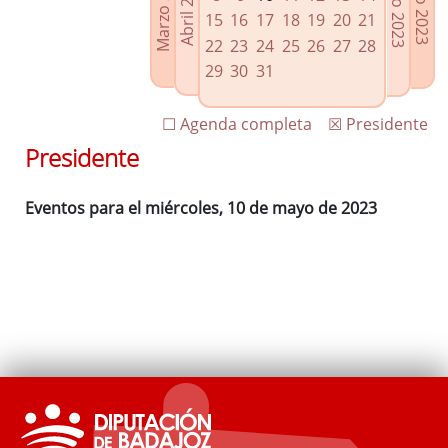
Marzo 2023
Junio 2023
Abril 2023
Julio 2023
Enlaces relacionados
15
16
17
18
19
20
21
Agenda de Presidencia
22
23
24
25
26
27
28
Plenos provinciales y Juntas de gobierno
29
30
31
Oficina de Proyectos Europeos
☐ Agenda completa
☒ Presidente
Presidente
Eventos para el miércoles, 10 de mayo de 2023