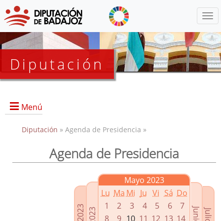
Menú
Diputación
Menú
Diputación
» Agenda de Presidencia »
Agenda de Presidencia
Presidencia
Diputados Delegados
Mayo 2023
Grupos Políticos
Lu
Ma
Mi
Ju
Vi
Sá
Do
Junta de Gobierno
1
2
3
4
5
6
7
8
9
10
11
12
13
14