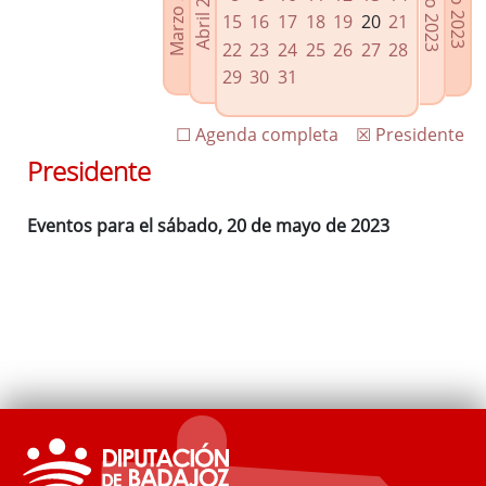
Marzo 2023
Junio 2023
Abril 2023
Julio 2023
Enlaces relacionados
15
16
17
18
19
20
21
Agenda de Presidencia
22
23
24
25
26
27
28
Plenos provinciales y Juntas de gobierno
29
30
31
Oficina de Proyectos Europeos
☐ Agenda completa
☒ Presidente
Presidente
Eventos para el sábado, 20 de mayo de 2023