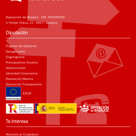
Diputación de Badajoz - NIF: P0600000D
c/ Felipe Checa, 23 - 06071 Badajoz
Diputación
Órganos de Gobierno
Delegaciones
Organigrama
Presupuestos Anuales
Subvenciones
Identidad Corporativa
Diputación Abierta
Diputación Transparente
EDUSI
Te interesa
Atención al Ciudadano