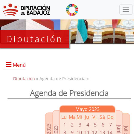
Menú
Diputación
Menú
Diputación
» Agenda de Presidencia »
Agenda de Presidencia
Presidencia
Diputados Delegados
Mayo 2023
Grupos Políticos
Lu
Ma
Mi
Ju
Vi
Sá
Do
Junta de Gobierno
1
2
3
4
5
6
7
8
9
10
11
12
13
14