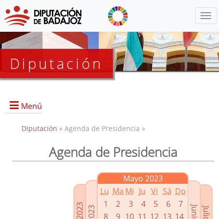
Menú
Diputación
Menú
Diputación
» Agenda de Presidencia »
Agenda de Presidencia
Presidencia
Diputados Delegados
Mayo 2023
Grupos Políticos
Lu
Ma
Mi
Ju
Vi
Sá
Do
Junta de Gobierno
1
2
3
4
5
6
7
8
9
10
11
12
13
14