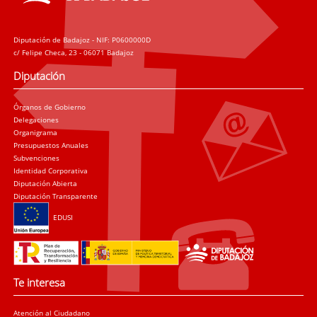
Diputación de Badajoz - NIF: P0600000D
c/ Felipe Checa, 23 - 06071 Badajoz
Diputación
Órganos de Gobierno
Delegaciones
Organigrama
Presupuestos Anuales
Subvenciones
Identidad Corporativa
Diputación Abierta
Diputación Transparente
EDUSI
Te interesa
Atención al Ciudadano