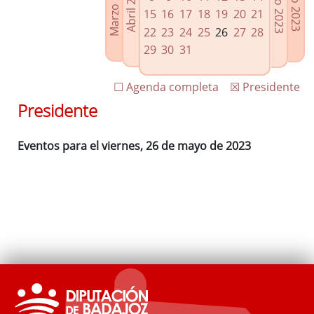
Marzo 2023
Junio 2023
Abril 2023
Julio 2023
Enlaces relacionados
15
16
17
18
19
20
21
Agenda de Presidencia
22
23
24
25
26
27
28
Plenos provinciales y Juntas de gobierno
29
30
31
Oficina de Proyectos Europeos
☐ Agenda completa
☒ Presidente
Presidente
Eventos para el viernes, 26 de mayo de 2023