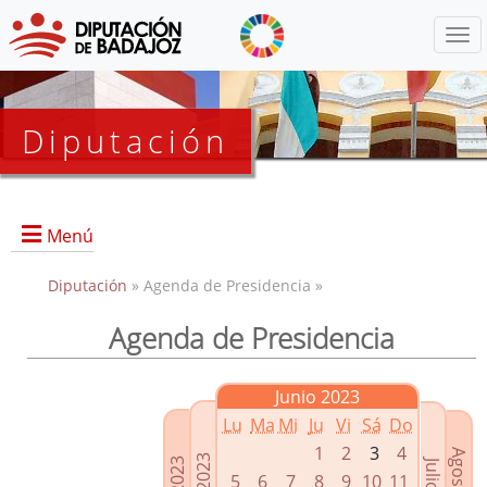
Menú
Diputación
Menú
Diputación
» Agenda de Presidencia »
Agenda de Presidencia
Presidencia
Diputados Delegados
Junio 2023
Grupos Políticos
Lu
Ma
Mi
Ju
Vi
Sá
Do
Junta de Gobierno
1
2
3
4
5
6
7
8
9
10
11