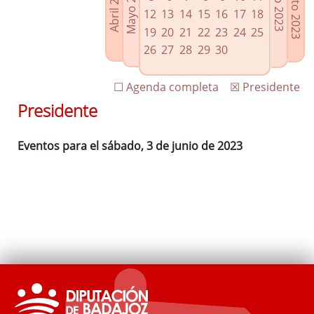
Agosto 2023
Mayo 2023
Abril 2023
Julio 2023
Enlaces relacionados
12
13
14
15
16
17
18
Agenda de Presidencia
19
20
21
22
23
24
25
Plenos provinciales y Juntas de gobierno
26
27
28
29
30
Oficina de Proyectos Europeos
☐ Agenda completa
☒ Presidente
Presidente
Eventos para el sábado, 3 de junio de 2023