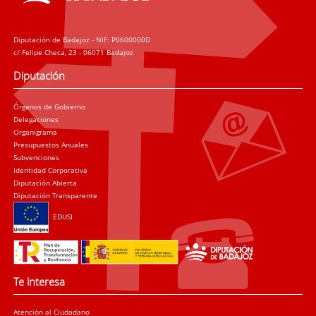
Diputación de Badajoz - NIF: P0600000D
c/ Felipe Checa, 23 - 06071 Badajoz
Diputación
Órganos de Gobierno
Delegaciones
Organigrama
Presupuestos Anuales
Subvenciones
Identidad Corporativa
Diputación Abierta
Diputación Transparente
EDUSI
Te interesa
Atención al Ciudadano