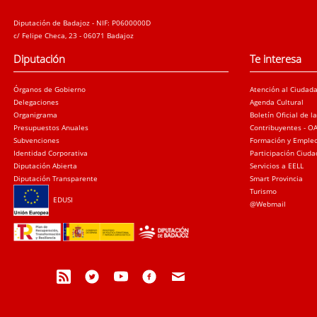
Diputación de Badajoz - NIF: P0600000D
c/ Felipe Checa, 23 - 06071 Badajoz
Diputación
Te interesa
Órganos de Gobierno
Atención al Ciudad
Delegaciones
Agenda Cultural
Organigrama
Boletín Oficial de l
Presupuestos Anuales
Contribuyentes - O
Subvenciones
Formación y Emple
Identidad Corporativa
Participación Ciud
Diputación Abierta
Servicios a EELL
Diputación Transparente
Smart Provincia
Turismo
EDUSI
@Webmail