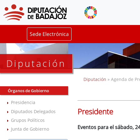
Sede Electrónica
Diputación
Diputación
» Agenda de Pr
Órganos de Gobierno
Presidencia
Presidente
Diputados Delegados
Grupos Políticos
Eventos para el sábado, 24
Junta de Gobierno