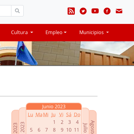
Cultura
Empleo
Municipios
Junio 2023
Lu
Ma
Mi
Ju
Vi
Sá
Do
1
2
3
4
Agosto 2023
Mayo 2023
Abril 2023
Julio 2023
5
6
7
8
9
10
11