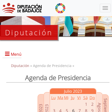
Menú
Diputación
Menú
Diputación
» Agenda de Presidencia »
Agenda de Presidencia
Presidencia
Diputados Delegados
Julio 2023
Grupos Políticos
Lu
Ma
Mi
Ju
Vi
Sá
Do
Junta de Gobierno
1
2
3
4
5
6
7
8
9