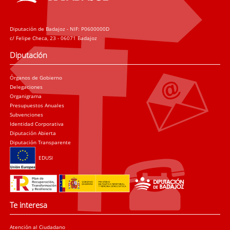
Diputación de Badajoz - NIF: P0600000D
c/ Felipe Checa, 23 - 06071 Badajoz
Diputación
Órganos de Gobierno
Delegaciones
Organigrama
Presupuestos Anuales
Subvenciones
Identidad Corporativa
Diputación Abierta
Diputación Transparente
EDUSI
Te interesa
Atención al Ciudadano