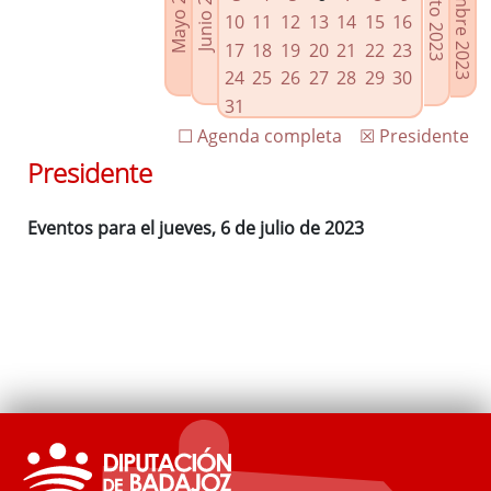
Septiembre 2023
Agosto 2023
Mayo 2023
Junio 2023
Enlaces relacionados
10
11
12
13
14
15
16
Agenda de Presidencia
17
18
19
20
21
22
23
Plenos provinciales y Juntas de gobierno
24
25
26
27
28
29
30
Oficina de Proyectos Europeos
31
☐ Agenda completa
☒ Presidente
Presidente
Eventos para el jueves, 6 de julio de 2023