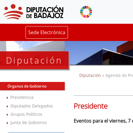
Sede Electrónica
Diputación
Diputación
» Agenda de Pr
Órganos de Gobierno
Presidencia
Presidente
Diputados Delegados
Grupos Políticos
Eventos para el viernes, 7 
Junta de Gobierno