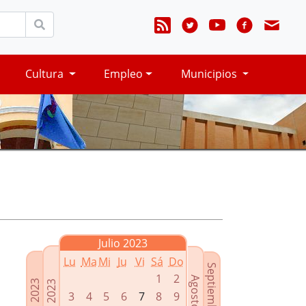
Cultura
Empleo
Municipios
Julio 2023
Lu
Ma
Mi
Ju
Vi
Sá
Do
Septiembre 2023
1
2
Agosto 2023
Mayo 2023
Junio 2023
3
4
5
6
7
8
9