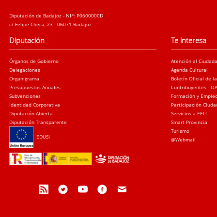
Diputación de Badajoz - NIF: P0600000D
c/ Felipe Checa, 23 - 06071 Badajoz
Diputación
Te interesa
Órganos de Gobierno
Atención al Ciudad
Delegaciones
Agenda Cultural
Organigrama
Boletín Oficial de l
Presupuestos Anuales
Contribuyentes - O
Subvenciones
Formación y Emple
Identidad Corporativa
Participación Ciud
Diputación Abierta
Servicios a EELL
Diputación Transparente
Smart Provincia
Turismo
EDUSI
@Webmail