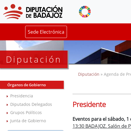
Sede Electrónica
Diputación
Diputación
» Agenda de Pr
Órganos de Gobierno
Presidencia
Presidente
Diputados Delegados
Grupos Políticos
Eventos para el sábado, 1 
Junta de Gobierno
13:30 BADAJOZ. Salón de Pl