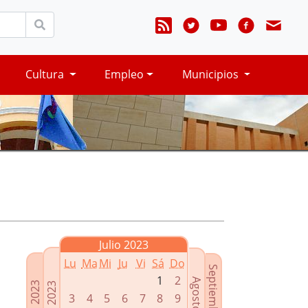
Cultura
Empleo
Municipios
Julio 2023
Lu
Ma
Mi
Ju
Vi
Sá
Do
Septiembre 2023
1
2
Agosto 2023
Mayo 2023
Junio 2023
3
4
5
6
7
8
9