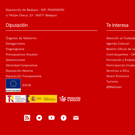
Diputación de Badajoz - NIF: P0600000D
c/ Felipe Checa, 23 - 06071 Badajoz
Diputación
Te interesa
Órganos de Gobierno
Atención al Ciudad
Delegaciones
Agenda Cultural
Organigrama
Boletín Oficial de l
Presupuestos Anuales
Contribuyentes - O
Subvenciones
Formación y Emple
Identidad Corporativa
Participación Ciud
Diputación Abierta
Servicios a EELL
Diputación Transparente
Smart Provincia
Turismo
EDUSI
@Webmail