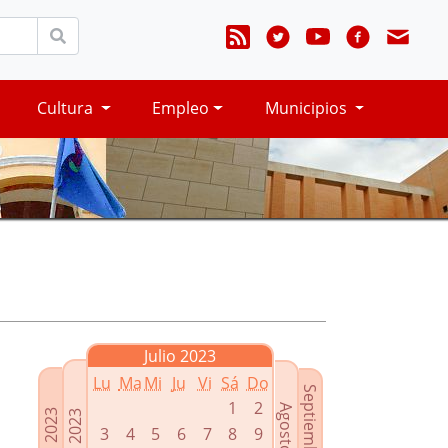
Cultura
Empleo
Municipios
Julio 2023
Lu
Ma
Mi
Ju
Vi
Sá
Do
Septiembre 2023
1
2
Agosto 2023
Mayo 2023
Junio 2023
3
4
5
6
7
8
9