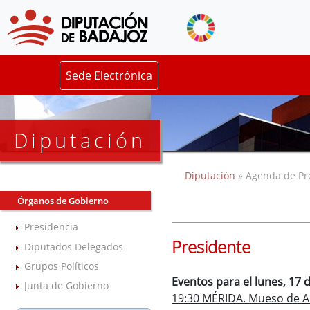
Sede Electrónica
Diputación
Diputación
» Agenda de Pr
Órganos de Gobierno
Presidencia
Presidente
Diputados Delegados
Grupos Políticos
Eventos para el lunes, 17 d
Junta de Gobierno
19:30 MÉRIDA. Mueso de A