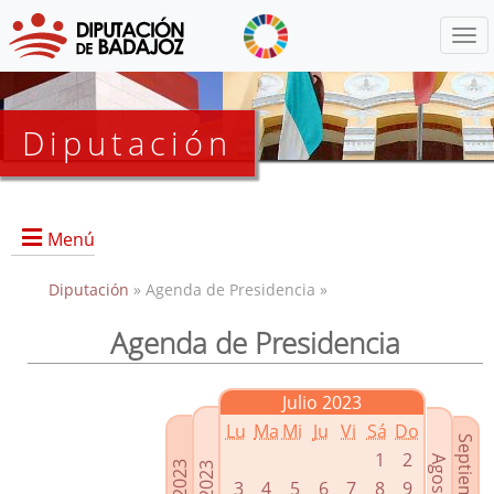
Menú
Diputación
Menú
Diputación
» Agenda de Presidencia »
Agenda de Presidencia
Presidencia
Diputados Delegados
Julio 2023
Grupos Políticos
Lu
Ma
Mi
Ju
Vi
Sá
Do
Junta de Gobierno
1
2
3
4
5
6
7
8
9