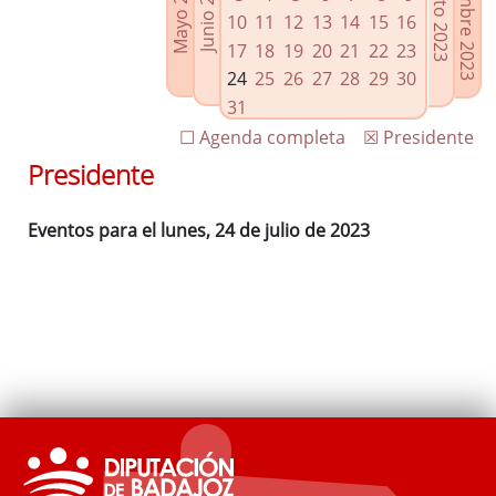
Septiembre 2023
Agosto 2023
Mayo 2023
Junio 2023
Enlaces relacionados
10
11
12
13
14
15
16
Agenda de Presidencia
17
18
19
20
21
22
23
Plenos provinciales y Juntas de gobierno
24
25
26
27
28
29
30
Oficina de Proyectos Europeos
31
☐ Agenda completa
☒ Presidente
Presidente
Eventos para el lunes, 24 de julio de 2023