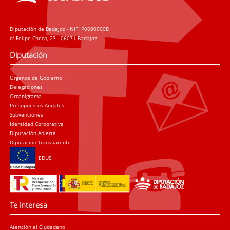
Diputación de Badajoz - NIF: P0600000D
c/ Felipe Checa, 23 - 06071 Badajoz
Diputación
Órganos de Gobierno
Delegaciones
Organigrama
Presupuestos Anuales
Subvenciones
Identidad Corporativa
Diputación Abierta
Diputación Transparente
EDUSI
Te interesa
Atención al Ciudadano