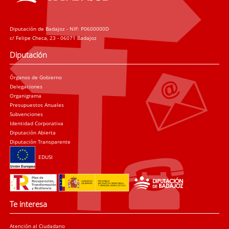
Diputación de Badajoz - NIF: P0600000D
c/ Felipe Checa, 23 - 06071 Badajoz
Diputación
Órganos de Gobierno
Delegaciones
Organigrama
Presupuestos Anuales
Subvenciones
Identidad Corporativa
Diputación Abierta
Diputación Transparente
EDUSI
Te interesa
Atención al Ciudadano