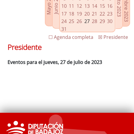
Septiembre 2023
Agosto 2023
Mayo 2023
Junio 2023
Enlaces relacionados
10
11
12
13
14
15
16
Agenda de Presidencia
17
18
19
20
21
22
23
Plenos provinciales y Juntas de gobierno
24
25
26
27
28
29
30
Oficina de Proyectos Europeos
31
☐ Agenda completa
☒ Presidente
Presidente
Eventos para el jueves, 27 de julio de 2023