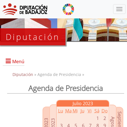
Menú
Diputación
Menú
Diputación
» Agenda de Presidencia »
Agenda de Presidencia
Presidencia
Diputados Delegados
Julio 2023
Grupos Políticos
Lu
Ma
Mi
Ju
Vi
Sá
Do
Junta de Gobierno
1
2
3
4
5
6
7
8
9