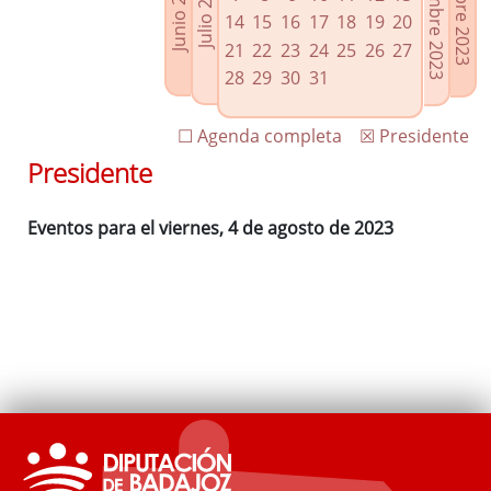
Septiembre 2023
Octubre 2023
Junio 2023
Julio 2023
Enlaces relacionados
14
15
16
17
18
19
20
Agenda de Presidencia
21
22
23
24
25
26
27
Plenos provinciales y Juntas de gobierno
28
29
30
31
Oficina de Proyectos Europeos
☐ Agenda completa
☒ Presidente
Presidente
Eventos para el viernes, 4 de agosto de 2023