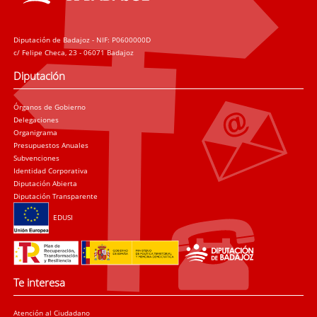
Diputación de Badajoz - NIF: P0600000D
c/ Felipe Checa, 23 - 06071 Badajoz
Diputación
Órganos de Gobierno
Delegaciones
Organigrama
Presupuestos Anuales
Subvenciones
Identidad Corporativa
Diputación Abierta
Diputación Transparente
EDUSI
Te interesa
Atención al Ciudadano