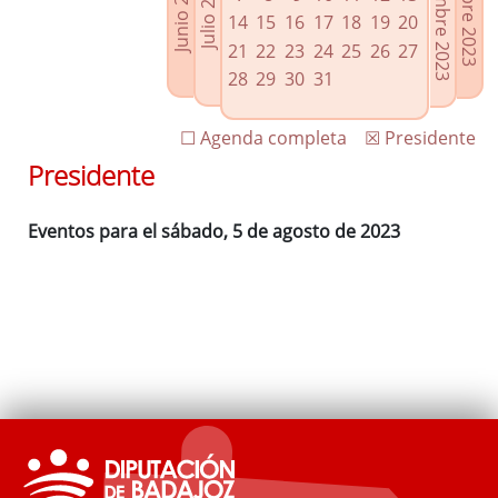
Septiembre 2023
Octubre 2023
Junio 2023
Julio 2023
Enlaces relacionados
14
15
16
17
18
19
20
Agenda de Presidencia
21
22
23
24
25
26
27
Plenos provinciales y Juntas de gobierno
28
29
30
31
Oficina de Proyectos Europeos
☐ Agenda completa
☒ Presidente
Presidente
Eventos para el sábado, 5 de agosto de 2023