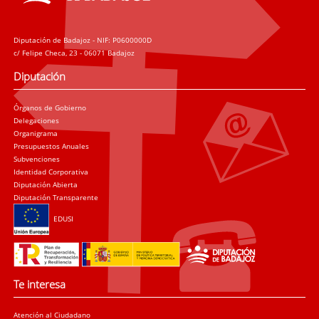
Diputación de Badajoz - NIF: P0600000D
c/ Felipe Checa, 23 - 06071 Badajoz
Diputación
Órganos de Gobierno
Delegaciones
Organigrama
Presupuestos Anuales
Subvenciones
Identidad Corporativa
Diputación Abierta
Diputación Transparente
EDUSI
Te interesa
Atención al Ciudadano