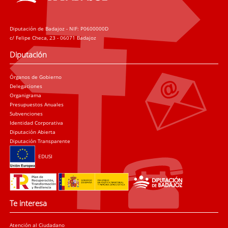
Diputación de Badajoz - NIF: P0600000D
c/ Felipe Checa, 23 - 06071 Badajoz
Diputación
Órganos de Gobierno
Delegaciones
Organigrama
Presupuestos Anuales
Subvenciones
Identidad Corporativa
Diputación Abierta
Diputación Transparente
EDUSI
Te interesa
Atención al Ciudadano