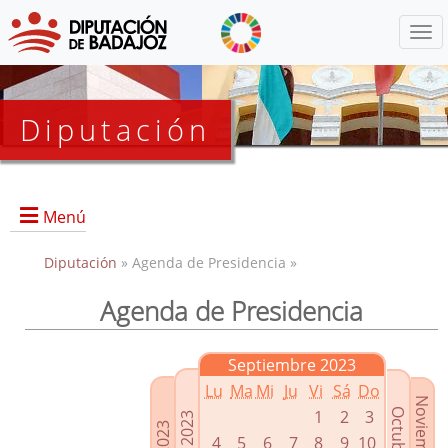
Menú
Diputación
Menú
Diputación
» Agenda de Presidencia »
Agenda de Presidencia
Presidencia
Diputados Delegados
Septiembre 2023
Grupos Políticos
Lu
Ma
Mi
Ju
Vi
Sá
Do
Junta de Gobierno
1
2
3
4
5
6
7
8
9
10