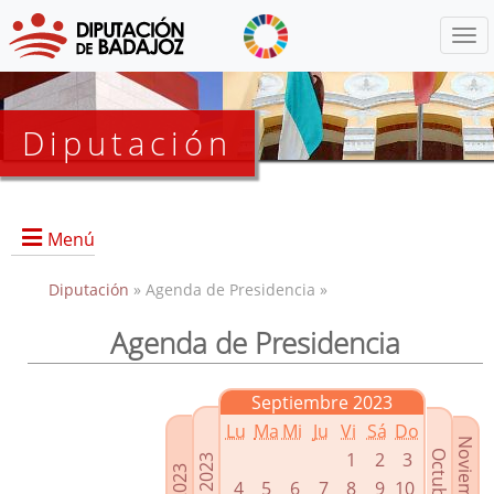
Menú
Diputación
Menú
Diputación
» Agenda de Presidencia »
Agenda de Presidencia
Presidencia
Diputados Delegados
Septiembre 2023
Grupos Políticos
Lu
Ma
Mi
Ju
Vi
Sá
Do
Junta de Gobierno
1
2
3
4
5
6
7
8
9
10