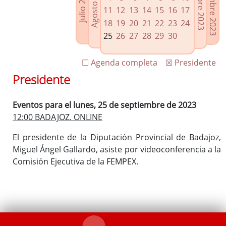
Noviembre 2023
Octubre 2023
Agosto 2023
Julio 2023
Enlaces relacionados
11
12
13
14
15
16
17
Agenda de Presidencia
18
19
20
21
22
23
24
Plenos provinciales y Juntas de gobierno
25
26
27
28
29
30
Oficina de Proyectos Europeos
☐ Agenda completa
☒ Presidente
Presidente
Eventos para el lunes, 25 de septiembre de 2023
12:00 BADAJOZ. ONLINE
El presidente de la Diputación Provincial de Badajoz,
Miguel Ángel Gallardo, asiste por videoconferencia a la
Comisión Ejecutiva de la FEMPEX.