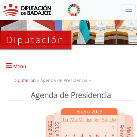
Menú
Diputación
Menú
Diputación
» Agenda de Presidencia »
Agenda de Presidencia
Presidencia
Diputados Delegados
Enero 2023
Grupos Políticos
Lu
Ma
Mi
Ju
Vi
Sá
Do
Junta de Gobierno
1
2
3
4
5
6
7
8