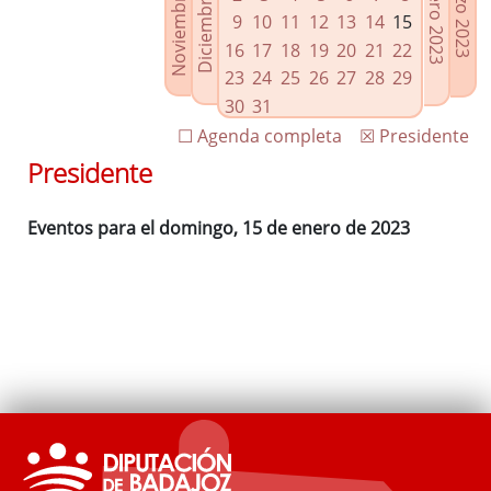
Noviembre 2022
Diciembre 2022
Febrero 2023
Marzo 2023
Enlaces relacionados
9
10
11
12
13
14
15
Agenda de Presidencia
16
17
18
19
20
21
22
Plenos provinciales y Juntas de gobierno
23
24
25
26
27
28
29
Oficina de Proyectos Europeos
30
31
☐ Agenda completa
☒ Presidente
Presidente
Eventos para el domingo, 15 de enero de 2023