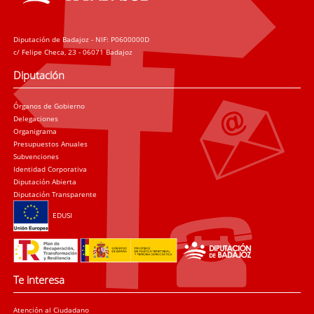
Diputación de Badajoz - NIF: P0600000D
c/ Felipe Checa, 23 - 06071 Badajoz
Diputación
Órganos de Gobierno
Delegaciones
Organigrama
Presupuestos Anuales
Subvenciones
Identidad Corporativa
Diputación Abierta
Diputación Transparente
EDUSI
Te interesa
Atención al Ciudadano