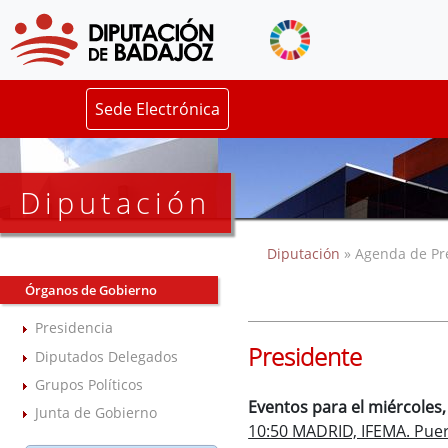
Sede Electrónica
Diputación
Diputación
» Agenda de Pr
Órganos de Gobierno
Presidencia
Presidente
Diputados Delegados
Grupos Políticos
Eventos para el miércoles
Junta de Gobierno
10:50 MADRID, IFEMA. Puer