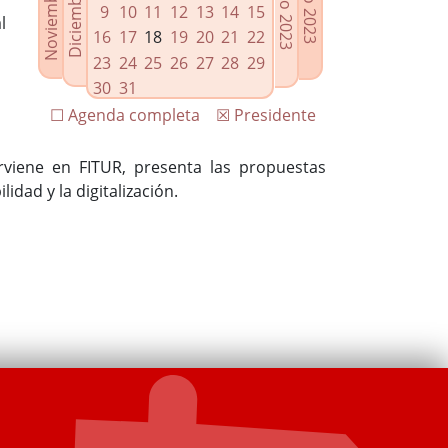
9
10
11
12
13
14
15
l
16
17
18
19
20
21
22
23
24
25
26
27
28
29
30
31
☐ Agenda completa
☒ Presidente
erviene en FITUR, presenta las propuestas
lidad y la digitalización.