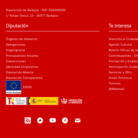
Diputación de Badajoz - NIF: P0600000D
c/ Felipe Checa, 23 - 06071 Badajoz
Diputación
Te interesa
Órganos de Gobierno
Atención al Ciudad
Delegaciones
Agenda Cultural
Organigrama
Boletín Oficial de l
Presupuestos Anuales
Contribuyentes - O
Subvenciones
Formación y Emple
Identidad Corporativa
Participación Ciud
Diputación Abierta
Servicios a EELL
Diputación Transparente
Smart Provincia
Turismo
EDUSI
@Webmail