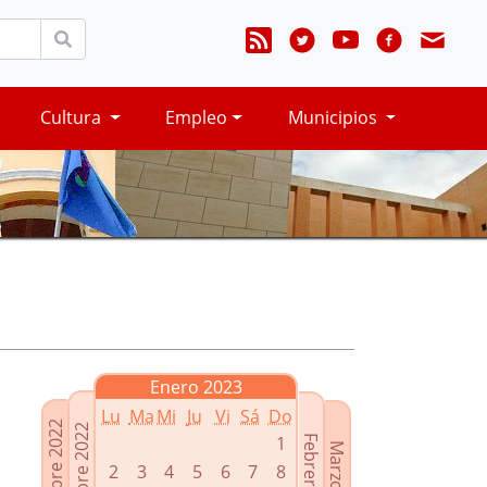
Cultura
Empleo
Municipios
Enero 2023
Lu
Ma
Mi
Ju
Vi
Sá
Do
Noviembre 2022
Diciembre 2022
1
Febrero 2023
Marzo 2023
2
3
4
5
6
7
8