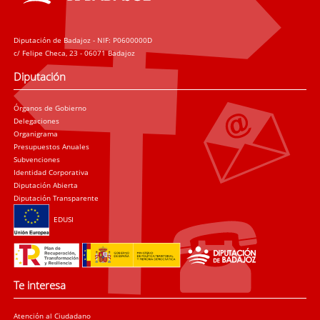
Diputación de Badajoz - NIF: P0600000D
c/ Felipe Checa, 23 - 06071 Badajoz
Diputación
Órganos de Gobierno
Delegaciones
Organigrama
Presupuestos Anuales
Subvenciones
Identidad Corporativa
Diputación Abierta
Diputación Transparente
EDUSI
Te interesa
Atención al Ciudadano