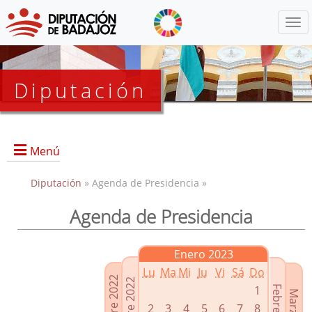
Menú
Diputación
Menú
Diputación
» Agenda de Presidencia »
Agenda de Presidencia
Presidencia
Diputados Delegados
Enero 2023
Grupos Políticos
Lu
Ma
Mi
Ju
Vi
Sá
Do
Junta de Gobierno
1
2
3
4
5
6
7
8