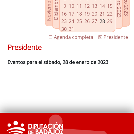
Noviembre 2022
Diciembre 2022
Febrero 2023
Marzo 2023
Enlaces relacionados
9
10
11
12
13
14
15
Agenda de Presidencia
16
17
18
19
20
21
22
Plenos provinciales y Juntas de gobierno
23
24
25
26
27
28
29
Oficina de Proyectos Europeos
30
31
☐ Agenda completa
☒ Presidente
Presidente
Eventos para el sábado, 28 de enero de 2023