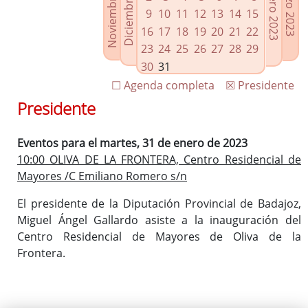
Noviembre 2022
Diciembre 2022
Febrero 2023
Marzo 2023
Enlaces relacionados
9
10
11
12
13
14
15
Agenda de Presidencia
16
17
18
19
20
21
22
Plenos provinciales y Juntas de gobierno
23
24
25
26
27
28
29
Oficina de Proyectos Europeos
30
31
☐ Agenda completa
☒ Presidente
Presidente
Eventos para el martes, 31 de enero de 2023
10:00 OLIVA DE LA FRONTERA, Centro Residencial de
Mayores /C Emiliano Romero s/n
El presidente de la Diputación Provincial de Badajoz,
Miguel Ángel Gallardo asiste a la inauguración del
Centro Residencial de Mayores de Oliva de la
Frontera.