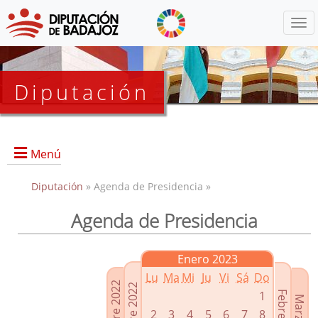
Menú
Diputación
Menú
Diputación
» Agenda de Presidencia »
Agenda de Presidencia
Presidencia
Diputados Delegados
Enero 2023
Grupos Políticos
Lu
Ma
Mi
Ju
Vi
Sá
Do
Junta de Gobierno
1
2
3
4
5
6
7
8