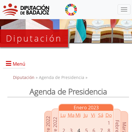
Menú
Diputación
Menú
Diputación
» Agenda de Presidencia »
Agenda de Presidencia
Presidencia
Diputados Delegados
Enero 2023
Grupos Políticos
Lu
Ma
Mi
Ju
Vi
Sá
Do
Junta de Gobierno
1
2
3
4
5
6
7
8