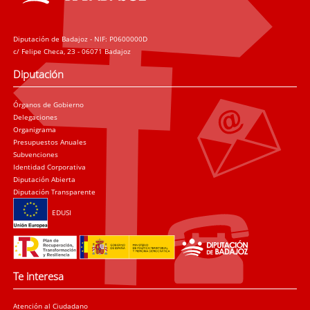
Diputación de Badajoz - NIF: P0600000D
c/ Felipe Checa, 23 - 06071 Badajoz
Diputación
Órganos de Gobierno
Delegaciones
Organigrama
Presupuestos Anuales
Subvenciones
Identidad Corporativa
Diputación Abierta
Diputación Transparente
EDUSI
Te interesa
Atención al Ciudadano