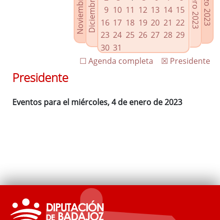
Noviembre 2022
Diciembre 2022
Febrero 2023
Marzo 2023
Enlaces relacionados
9
10
11
12
13
14
15
Agenda de Presidencia
16
17
18
19
20
21
22
Plenos provinciales y Juntas de gobierno
23
24
25
26
27
28
29
Oficina de Proyectos Europeos
30
31
☐ Agenda completa
☒ Presidente
Presidente
Eventos para el miércoles, 4 de enero de 2023