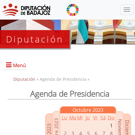
Menú
Diputación
Menú
Diputación
» Agenda de Presidencia »
Agenda de Presidencia
Presidencia
Diputados Delegados
Octubre 2023
Grupos Políticos
Lu
Ma
Mi
Ju
Vi
Sá
Do
Junta de Gobierno
1
2
3
4
5
6
7
8