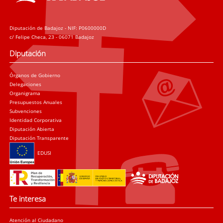
Diputación de Badajoz - NIF: P0600000D
c/ Felipe Checa, 23 - 06071 Badajoz
Diputación
Órganos de Gobierno
Delegaciones
Organigrama
Presupuestos Anuales
Subvenciones
Identidad Corporativa
Diputación Abierta
Diputación Transparente
EDUSI
Te interesa
Atención al Ciudadano