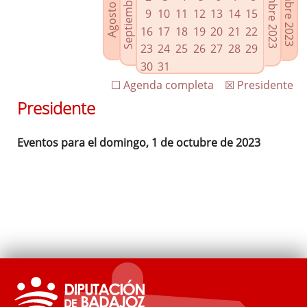
Septiembre 2023
Noviembre 2023
Diciembre 2023
Agosto 2023
Enlaces relacionados
9
10
11
12
13
14
15
Agenda de Presidencia
16
17
18
19
20
21
22
Plenos provinciales y Juntas de gobierno
23
24
25
26
27
28
29
Oficina de Proyectos Europeos
30
31
☐ Agenda completa
☒ Presidente
Presidente
Eventos para el domingo, 1 de octubre de 2023