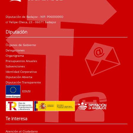
Diputación de Badajoz - NIF: P0600000D
c/ Felipe Checa, 23 - 06071 Badajoz
Diputación
Órganos de Gobierno
Delegaciones
Organigrama
Presupuestos Anuales
Subvenciones
Identidad Corporativa
Diputación Abierta
Diputación Transparente
EDUSI
Te interesa
Atención al Ciudadano