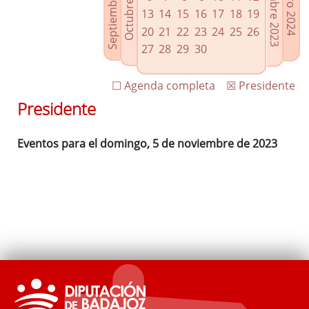
Septiembre 2023
Diciembre 2023
Octubre 2023
Enero 2024
Enlaces relacionados
13
14
15
16
17
18
19
Agenda de Presidencia
20
21
22
23
24
25
26
Plenos provinciales y Juntas de gobierno
27
28
29
30
Oficina de Proyectos Europeos
☐ Agenda completa
☒ Presidente
Presidente
Eventos para el domingo, 5 de noviembre de 2023