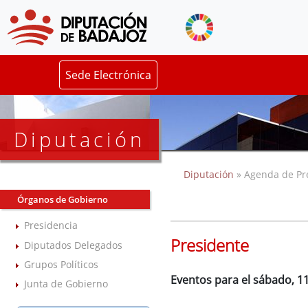
Sede Electrónica
Diputación
Diputación
» Agenda de Pr
Órganos de Gobierno
Presidencia
Presidente
Diputados Delegados
Grupos Políticos
Eventos para el sábado, 1
Junta de Gobierno