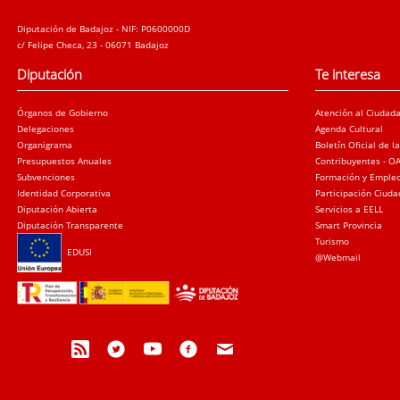
Diputación de Badajoz - NIF: P0600000D
c/ Felipe Checa, 23 - 06071 Badajoz
Diputación
Te interesa
Órganos de Gobierno
Atención al Ciudad
Delegaciones
Agenda Cultural
Organigrama
Boletín Oficial de l
Presupuestos Anuales
Contribuyentes - O
Subvenciones
Formación y Emple
Identidad Corporativa
Participación Ciud
Diputación Abierta
Servicios a EELL
Diputación Transparente
Smart Provincia
Turismo
EDUSI
@Webmail