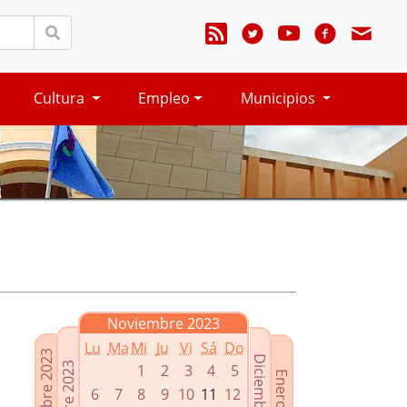
Cultura
Empleo
Municipios
Noviembre 2023
Lu
Ma
Mi
Ju
Vi
Sá
Do
Septiembre 2023
Diciembre 2023
Octubre 2023
1
2
3
4
5
Enero 2024
6
7
8
9
10
11
12