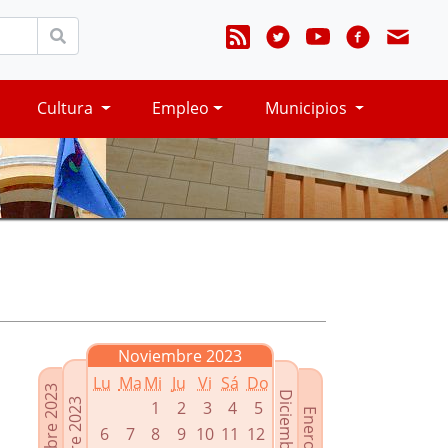
Cultura
Empleo
Municipios
Noviembre 2023
Lu
Ma
Mi
Ju
Vi
Sá
Do
Septiembre 2023
Diciembre 2023
Octubre 2023
1
2
3
4
5
Enero 2024
6
7
8
9
10
11
12