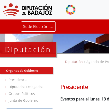
Sede Electrónica
Diputación
Diputación
» Agenda de Pr
Órganos de Gobierno
Presidencia
Presidente
Diputados Delegados
Grupos Políticos
Eventos para el lunes, 13
Junta de Gobierno