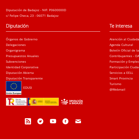
Diputación de Badajoz - NIF: P0600000D
c/ Felipe Checa, 23 - 06071 Badajoz
Diputación
Te interesa
Órganos de Gobierno
Atención al Ciudad
Delegaciones
Agenda Cultural
Organigrama
Boletín Oficial de l
Presupuestos Anuales
Contribuyentes - O
Subvenciones
Formación y Emple
Identidad Corporativa
Participación Ciud
Diputación Abierta
Servicios a EELL
Diputación Transparente
Smart Provincia
Turismo
EDUSI
@Webmail