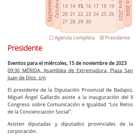
Septiembre 2023
Diciembre 2023
Octubre 2023
Enero 2024
Enlaces relacionados
13
14
15
16
17
18
19
Agenda de Presidencia
20
21
22
23
24
25
26
Plenos provinciales y Juntas de gobierno
27
28
29
30
Oficina de Proyectos Europeos
☐ Agenda completa
☒ Presidente
Presidente
Eventos para el miércoles, 15 de noviembre de 2023
09:30 MÉRIDA, Asamblea de Extremadura, Plaza San
Juan de Díos, s/n
El presidente de la Diputación Provincial de Badajoz,
Miguel Ángel Gallardo asiste a la inauguración del II
Congreso sobre Comunicación e Igualdad "Los Retos
de la Concienciación Social".
Asisten diputadas y diputados provinciales de la
corporación.