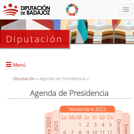
Menú
Diputación
Menú
Diputación
» Agenda de Presidencia »
Agenda de Presidencia
Presidencia
Diputados Delegados
Noviembre 2023
Grupos Políticos
Lu
Ma
Mi
Ju
Vi
Sá
Do
Junta de Gobierno
1
2
3
4
5
6
7
8
9
10
11
12