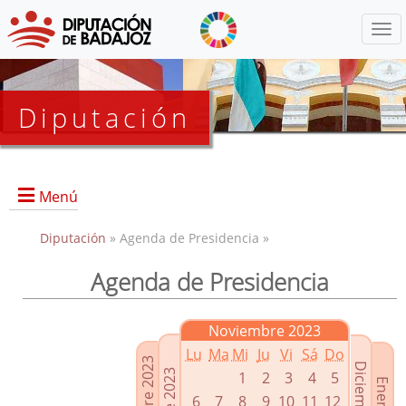
Menú
Diputación
Menú
Diputación
» Agenda de Presidencia »
Agenda de Presidencia
Presidencia
Diputados Delegados
Noviembre 2023
Grupos Políticos
Lu
Ma
Mi
Ju
Vi
Sá
Do
Junta de Gobierno
1
2
3
4
5
6
7
8
9
10
11
12