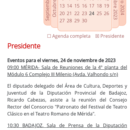
Septiembre 2023
Diciembre 2023
Octubre 2023
Enero 2024
Enlaces relacionados
13
14
15
16
17
18
19
Agenda de Presidencia
20
21
22
23
24
25
26
Plenos provinciales y Juntas de gobierno
27
28
29
30
Oficina de Proyectos Europeos
☐ Agenda completa
☒ Presidente
Presidente
Eventos para el viernes, 24 de noviembre de 2023
09:00 MÉRIDA- Sala de Reuniones de la 4º planta del
Módulo 6 Complejo III Milenio (Avda. Valhondo s/n)
El diputado delegado del Área de Cultura, Deportes y
Juventud de la Diputación Provincial de Badajoz,
Ricardo Cabezas, asiste a la reunión del Consejo
Rector del Consorcio "Patronato del Festival de Teatro
Clásico en el Teatro Romano de Mérida".
10:30 BADAJOZ. Sala de Prensa de la Diputación