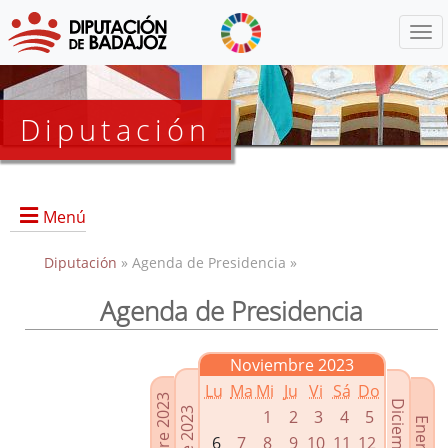
Menú
Diputación
Menú
Diputación
» Agenda de Presidencia »
Agenda de Presidencia
Presidencia
Diputados Delegados
Noviembre 2023
Grupos Políticos
Lu
Ma
Mi
Ju
Vi
Sá
Do
Junta de Gobierno
1
2
3
4
5
6
7
8
9
10
11
12