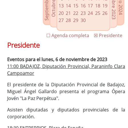
Septiembre 2023
Diciembre 2023
Octubre 2023
Enero 2024
Enlaces relacionados
13
14
15
16
17
18
19
Agenda de Presidencia
20
21
22
23
24
25
26
Plenos provinciales y Juntas de gobierno
27
28
29
30
Oficina de Proyectos Europeos
☐ Agenda completa
☒ Presidente
Presidente
Eventos para el lunes, 6 de noviembre de 2023
11:00 BADAJOZ, Diputación Provincial, Paraninfo Clara
Campoamor
El presidente de la Diputación Provincial de Badajoz,
Miguel Ángel Gallardo presenta el programa Ópera
Jovén "La Paz Perpétua".
Asisten diputadas y diputados provinciales de la
corporación.
18:30 ENTRERRIOS. Plaza de España.