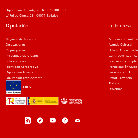
Diputación de Badajoz - NIF: P0600000D
c/ Felipe Checa, 23 - 06071 Badajoz
Diputación
Te interesa
Órganos de Gobierno
Atención al Ciudad
Delegaciones
Agenda Cultural
Organigrama
Boletín Oficial de l
Presupuestos Anuales
Contribuyentes - O
Subvenciones
Formación y Emple
Identidad Corporativa
Participación Ciud
Diputación Abierta
Servicios a EELL
Diputación Transparente
Smart Provincia
Turismo
EDUSI
@Webmail