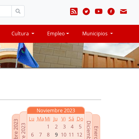
Cultura
Empleo
Municipios
Noviembre 2023
Lu
Ma
Mi
Ju
Vi
Sá
Do
Septiembre 2023
Diciembre 2023
Octubre 2023
1
2
3
4
5
Enero 2024
6
7
8
9
10
11
12