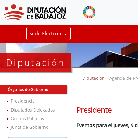
Sede Electrónica
Diputación
Diputación
» Agenda de Pr
Órganos de Gobierno
Presidencia
Presidente
Diputados Delegados
Grupos Políticos
Eventos para el jueves, 9
Junta de Gobierno