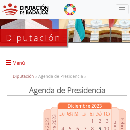
Menú
Diputación
Menú
Diputación
» Agenda de Presidencia »
Agenda de Presidencia
Presidencia
Diputados Delegados
Diciembre 2023
Grupos Políticos
Lu
Ma
Mi
Ju
Vi
Sá
Do
Junta de Gobierno
1
2
3
4
5
6
7
8
9
10