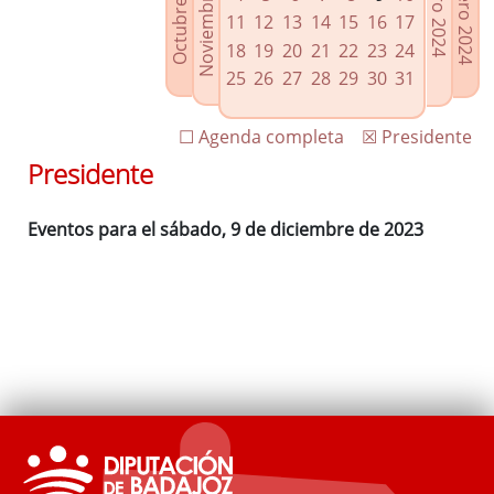
Noviembre 2023
Octubre 2023
Febrero 2024
Enero 2024
Enlaces relacionados
11
12
13
14
15
16
17
Agenda de Presidencia
18
19
20
21
22
23
24
Plenos provinciales y Juntas de gobierno
25
26
27
28
29
30
31
Oficina de Proyectos Europeos
☐ Agenda completa
☒ Presidente
Presidente
Eventos para el sábado, 9 de diciembre de 2023