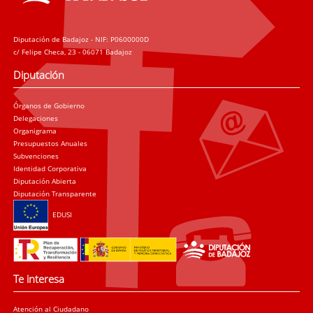
Diputación de Badajoz - NIF: P0600000D
c/ Felipe Checa, 23 - 06071 Badajoz
Diputación
Órganos de Gobierno
Delegaciones
Organigrama
Presupuestos Anuales
Subvenciones
Identidad Corporativa
Diputación Abierta
Diputación Transparente
EDUSI
Te interesa
Atención al Ciudadano