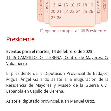
Diciembre 2022
Enero 2023
Marzo 2023
Abril 2023
Enlaces relacionados
13
14
15
16
17
18
19
Agenda de Presidencia
20
21
22
23
24
25
26
Plenos provinciales y Juntas de gobierno
27
28
Oficina de Proyectos Europeos
☐ Agenda completa
☒ Presidente
Presidente
Eventos para el martes, 14 de febrero de 2023
11:45 CAMPILLO DE LLERENA, Centro de Mayores. C/
Valdefierro
El presidente de la Diputación Provincial de Badajoz,
Miguel Ángel Gallardo asiste a la inuguración de la
Residencia de Mayores y Museo de la Guerra Civil
Española en Capillo de Llerena.
Asiste el diputado provincial, Juan Manuel Ortiz.