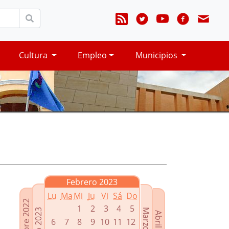
Cultura
Empleo
Municipios
Febrero 2023
Lu
Ma
Mi
Ju
Vi
Sá
Do
Diciembre 2022
1
2
3
4
5
Enero 2023
Marzo 2023
Abril 2023
6
7
8
9
10
11
12