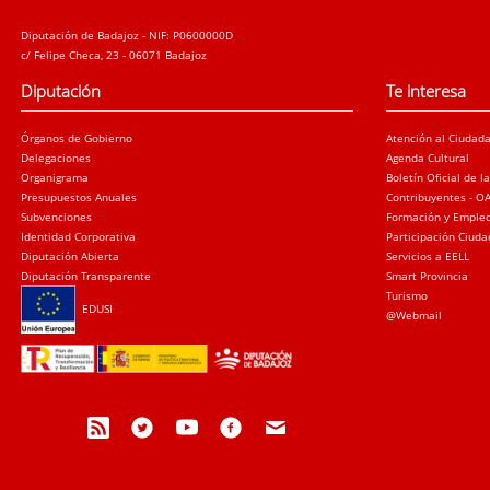
Diputación de Badajoz - NIF: P0600000D
c/ Felipe Checa, 23 - 06071 Badajoz
Diputación
Te interesa
Órganos de Gobierno
Atención al Ciudad
Delegaciones
Agenda Cultural
Organigrama
Boletín Oficial de l
Presupuestos Anuales
Contribuyentes - O
Subvenciones
Formación y Emple
Identidad Corporativa
Participación Ciud
Diputación Abierta
Servicios a EELL
Diputación Transparente
Smart Provincia
Turismo
EDUSI
@Webmail