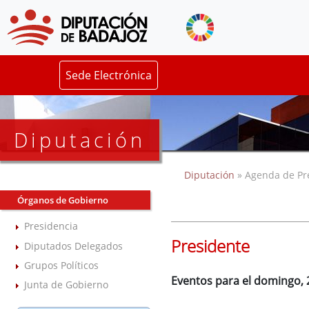
Sede Electrónica
Diputación
Diputación
» Agenda de Pr
Órganos de Gobierno
Presidencia
Presidente
Diputados Delegados
Grupos Políticos
Eventos para el domingo, 
Junta de Gobierno