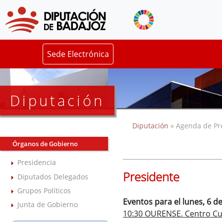
Sede Electrónica
Diputación
Diputación
» Agenda de Pr
Órganos de Gobierno
Presidencia
Presidente
Diputados Delegados
Grupos Políticos
Eventos para el lunes, 6 d
Junta de Gobierno
10:30 OURENSE. Centro Cul