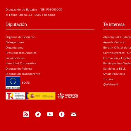
Diputación de Badajoz - NIF: P0600000D
c/ Felipe Checa, 23 - 06071 Badajoz
Diputación
Te interesa
Órganos de Gobierno
Atención al Ciudad
Delegaciones
Agenda Cultural
Organigrama
Boletín Oficial de l
Presupuestos Anuales
Contribuyentes - O
Subvenciones
Formación y Emple
Identidad Corporativa
Participación Ciud
Diputación Abierta
Servicios a EELL
Diputación Transparente
Smart Provincia
Turismo
EDUSI
@Webmail