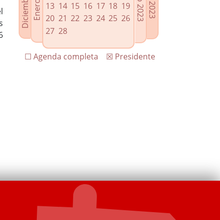
13
14
15
16
17
18
19
l
20
21
22
23
24
25
26
s
27
28
6
☐ Agenda completa
☒ Presidente