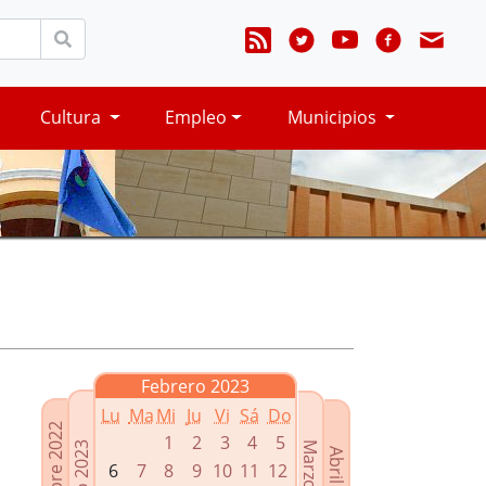
Cultura
Empleo
Municipios
Febrero 2023
Lu
Ma
Mi
Ju
Vi
Sá
Do
Diciembre 2022
1
2
3
4
5
Enero 2023
Marzo 2023
Abril 2023
6
7
8
9
10
11
12