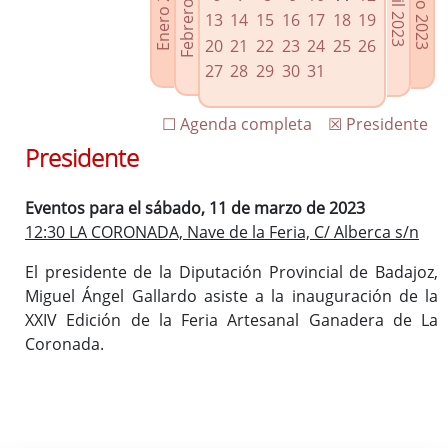
Febrero 2023
Enero 2023
Mayo 2023
Abril 2023
Enlaces relacionados
13
14
15
16
17
18
19
Agenda de Presidencia
20
21
22
23
24
25
26
Plenos provinciales y Juntas de gobierno
27
28
29
30
31
Oficina de Proyectos Europeos
☐ Agenda completa
☒ Presidente
Presidente
Eventos para el sábado, 11 de marzo de 2023
12:30 LA CORONADA, Nave de la Feria, C/ Alberca s/n
El presidente de la Diputación Provincial de Badajoz,
Miguel Ángel Gallardo asiste a la inauguración de la
XXIV Edición de la Feria Artesanal Ganadera de La
Coronada.