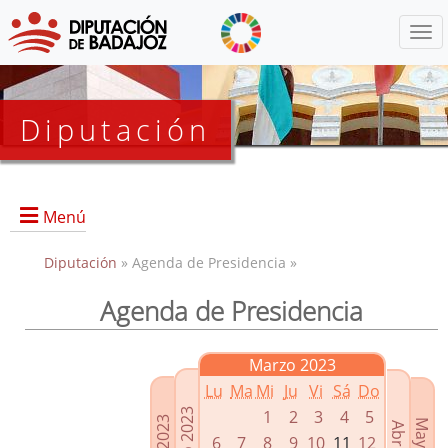
Menú
Diputación
Menú
Diputación
» Agenda de Presidencia »
Agenda de Presidencia
Presidencia
Diputados Delegados
Marzo 2023
Grupos Políticos
Lu
Ma
Mi
Ju
Vi
Sá
Do
Junta de Gobierno
1
2
3
4
5
6
7
8
9
10
11
12