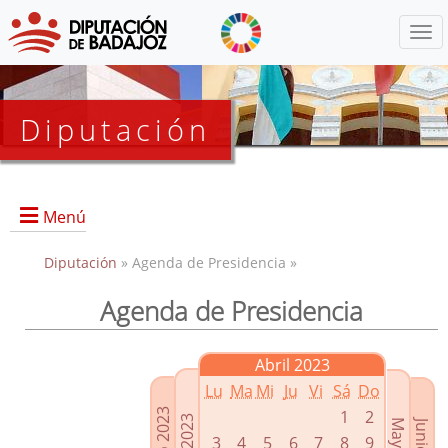
Menú
Diputación
Menú
Diputación
» Agenda de Presidencia »
Agenda de Presidencia
Presidencia
Diputados Delegados
Abril 2023
Grupos Políticos
Lu
Ma
Mi
Ju
Vi
Sá
Do
Junta de Gobierno
1
2
3
4
5
6
7
8
9