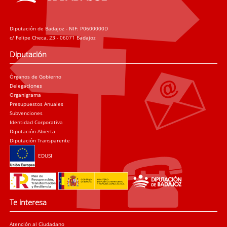
Diputación de Badajoz - NIF: P0600000D
c/ Felipe Checa, 23 - 06071 Badajoz
Diputación
Órganos de Gobierno
Delegaciones
Organigrama
Presupuestos Anuales
Subvenciones
Identidad Corporativa
Diputación Abierta
Diputación Transparente
EDUSI
Te interesa
Atención al Ciudadano