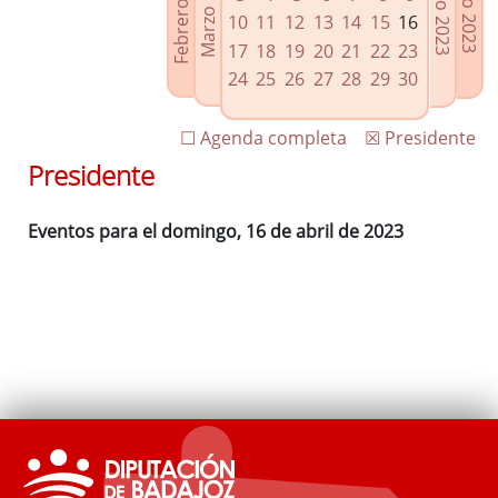
Febrero 2023
Marzo 2023
Mayo 2023
Junio 2023
Enlaces relacionados
10
11
12
13
14
15
16
Agenda de Presidencia
17
18
19
20
21
22
23
Plenos provinciales y Juntas de gobierno
24
25
26
27
28
29
30
Oficina de Proyectos Europeos
☐ Agenda completa
☒ Presidente
Presidente
Eventos para el domingo, 16 de abril de 2023