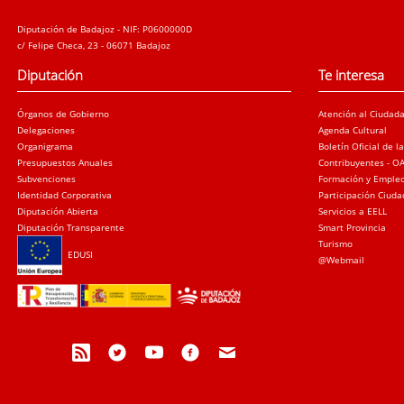
Diputación de Badajoz - NIF: P0600000D
c/ Felipe Checa, 23 - 06071 Badajoz
Diputación
Te interesa
Órganos de Gobierno
Atención al Ciudad
Delegaciones
Agenda Cultural
Organigrama
Boletín Oficial de l
Presupuestos Anuales
Contribuyentes - O
Subvenciones
Formación y Emple
Identidad Corporativa
Participación Ciud
Diputación Abierta
Servicios a EELL
Diputación Transparente
Smart Provincia
Turismo
EDUSI
@Webmail