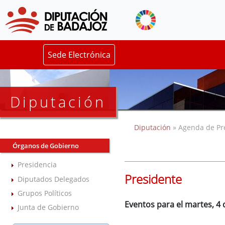
Sede Electrónica
Diputación
Diputación
» Agenda de Pr
Órganos de Gobierno
Presidencia
Presidente
Diputados Delegados
Grupos Políticos
Eventos para el martes, 4 
Junta de Gobierno