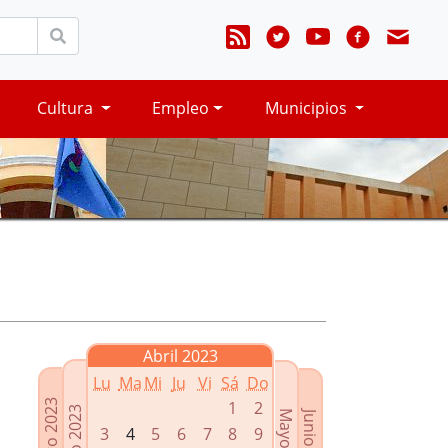
Cultura
Empleo
Municipios
Abril 2023
Lu
Ma
Mi
Ju
Vi
Sá
Do
Febrero 2023
1
2
Marzo 2023
Mayo 2023
Junio 2023
3
4
5
6
7
8
9