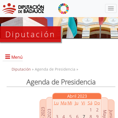
Menú
Diputación
Menú
Diputación
» Agenda de Presidencia »
Agenda de Presidencia
Presidencia
Diputados Delegados
Abril 2023
Grupos Políticos
Lu
Ma
Mi
Ju
Vi
Sá
Do
Junta de Gobierno
1
2
3
4
5
6
7
8
9