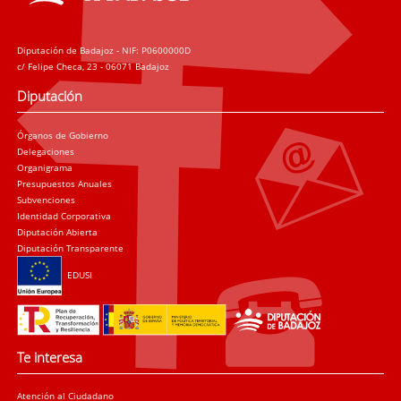
Diputación de Badajoz - NIF: P0600000D
c/ Felipe Checa, 23 - 06071 Badajoz
Diputación
Órganos de Gobierno
Delegaciones
Organigrama
Presupuestos Anuales
Subvenciones
Identidad Corporativa
Diputación Abierta
Diputación Transparente
EDUSI
Te interesa
Atención al Ciudadano