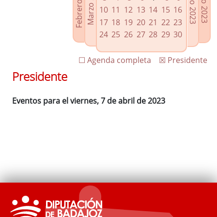
Febrero 2023
Marzo 2023
Mayo 2023
Junio 2023
Enlaces relacionados
10
11
12
13
14
15
16
Agenda de Presidencia
17
18
19
20
21
22
23
Plenos provinciales y Juntas de gobierno
24
25
26
27
28
29
30
Oficina de Proyectos Europeos
☐ Agenda completa
☒ Presidente
Presidente
Eventos para el viernes, 7 de abril de 2023