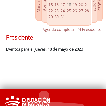
Marzo 2023
Junio 2023
Abril 2023
Julio 2023
Enlaces relacionados
15
16
17
18
19
20
21
Agenda de Presidencia
22
23
24
25
26
27
28
Plenos provinciales y Juntas de gobierno
29
30
31
Oficina de Proyectos Europeos
☐ Agenda completa
☒ Presidente
Presidente
Eventos para el jueves, 18 de mayo de 2023