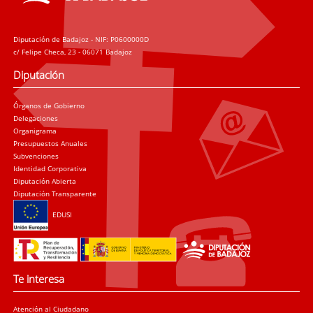
Diputación de Badajoz - NIF: P0600000D
c/ Felipe Checa, 23 - 06071 Badajoz
Diputación
Órganos de Gobierno
Delegaciones
Organigrama
Presupuestos Anuales
Subvenciones
Identidad Corporativa
Diputación Abierta
Diputación Transparente
EDUSI
Te interesa
Atención al Ciudadano