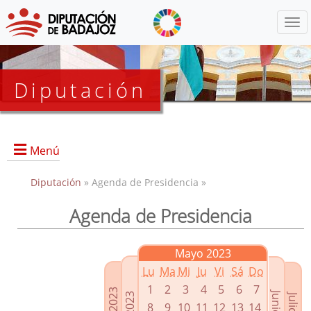
Menú
Diputación
Menú
Diputación
» Agenda de Presidencia »
Agenda de Presidencia
Presidencia
Diputados Delegados
Mayo 2023
Grupos Políticos
Lu
Ma
Mi
Ju
Vi
Sá
Do
Junta de Gobierno
1
2
3
4
5
6
7
8
9
10
11
12
13
14