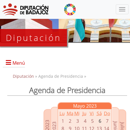
Menú
Diputación
Menú
Diputación
» Agenda de Presidencia »
Agenda de Presidencia
Presidencia
Diputados Delegados
Mayo 2023
Grupos Políticos
Lu
Ma
Mi
Ju
Vi
Sá
Do
Junta de Gobierno
1
2
3
4
5
6
7
8
9
10
11
12
13
14