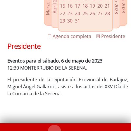
Marzo 2023
Junio 2023
Abril 2023
Julio 2023
Enlaces relacionados
15
16
17
18
19
20
21
Agenda de Presidencia
22
23
24
25
26
27
28
Plenos provinciales y Juntas de gobierno
29
30
31
Oficina de Proyectos Europeos
☐ Agenda completa
☒ Presidente
Presidente
Eventos para el sábado, 6 de mayo de 2023
12:30 MONTERRUBIO DE LA SERENA.
El presidente de la Diputación Provincial de Badajoz,
Miguel Ángel Gallardo, asiste a los actos del XXV Día de
la Comarca de la Serena.