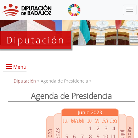
Menú
Diputación
Menú
Diputación
» Agenda de Presidencia »
Agenda de Presidencia
Presidencia
Diputados Delegados
Junio 2023
Grupos Políticos
Lu
Ma
Mi
Ju
Vi
Sá
Do
Junta de Gobierno
1
2
3
4
5
6
7
8
9
10
11