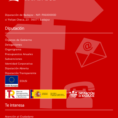
Diputación de Badajoz - NIF: P0600000D
c/ Felipe Checa, 23 - 06071 Badajoz
Diputación
Órganos de Gobierno
Delegaciones
Organigrama
Presupuestos Anuales
Subvenciones
Identidad Corporativa
Diputación Abierta
Diputación Transparente
EDUSI
Te interesa
Atención al Ciudadano