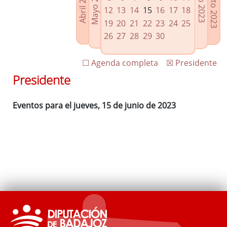
Agosto 2023
Mayo 2023
Abril 2023
Julio 2023
Enlaces relacionados
12
13
14
15
16
17
18
Agenda de Presidencia
19
20
21
22
23
24
25
Plenos provinciales y Juntas de gobierno
26
27
28
29
30
Oficina de Proyectos Europeos
☐ Agenda completa
☒ Presidente
Presidente
Eventos para el jueves, 15 de junio de 2023