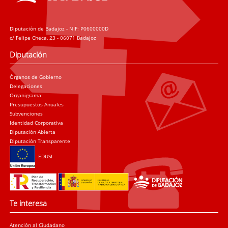
Diputación de Badajoz - NIF: P0600000D
c/ Felipe Checa, 23 - 06071 Badajoz
Diputación
Órganos de Gobierno
Delegaciones
Organigrama
Presupuestos Anuales
Subvenciones
Identidad Corporativa
Diputación Abierta
Diputación Transparente
EDUSI
Te interesa
Atención al Ciudadano