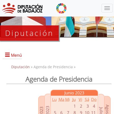
Menú
Diputación
Menú
Diputación
» Agenda de Presidencia »
Agenda de Presidencia
Presidencia
Diputados Delegados
Junio 2023
Grupos Políticos
Lu
Ma
Mi
Ju
Vi
Sá
Do
Junta de Gobierno
1
2
3
4
5
6
7
8
9
10
11