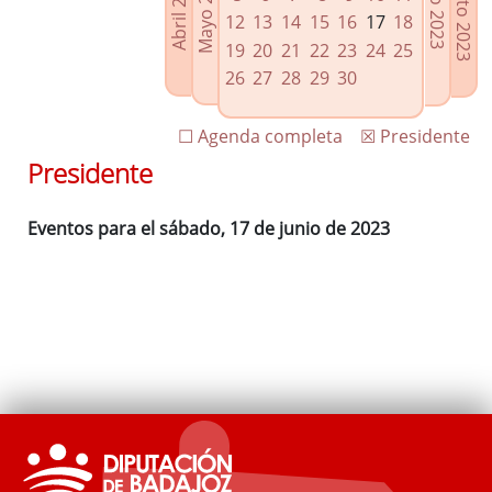
Agosto 2023
Mayo 2023
Abril 2023
Julio 2023
Enlaces relacionados
12
13
14
15
16
17
18
Agenda de Presidencia
19
20
21
22
23
24
25
Plenos provinciales y Juntas de gobierno
26
27
28
29
30
Oficina de Proyectos Europeos
☐ Agenda completa
☒ Presidente
Presidente
Eventos para el sábado, 17 de junio de 2023