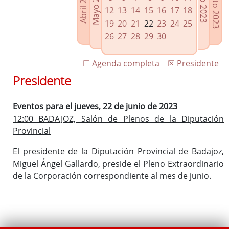
Agosto 2023
Mayo 2023
Abril 2023
Julio 2023
Enlaces relacionados
12
13
14
15
16
17
18
Agenda de Presidencia
19
20
21
22
23
24
25
Plenos provinciales y Juntas de gobierno
26
27
28
29
30
Oficina de Proyectos Europeos
☐ Agenda completa
☒ Presidente
Presidente
Eventos para el jueves, 22 de junio de 2023
12:00 BADAJOZ, Salón de Plenos de la Diputación
Provincial
El presidente de la Diputación Provincial de Badajoz,
Miguel Ángel Gallardo, preside el Pleno Extraordinario
de la Corporación correspondiente al mes de junio.