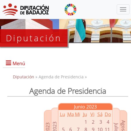
Menú
Diputación
Menú
Diputación
» Agenda de Presidencia »
Agenda de Presidencia
Presidencia
Diputados Delegados
Junio 2023
Grupos Políticos
Lu
Ma
Mi
Ju
Vi
Sá
Do
Junta de Gobierno
1
2
3
4
5
6
7
8
9
10
11