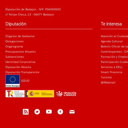
Diputación de Badajoz - NIF: P0600000D
c/ Felipe Checa, 23 - 06071 Badajoz
Diputación
Te interesa
Órganos de Gobierno
Atención al Ciudad
Delegaciones
Agenda Cultural
Organigrama
Boletín Oficial de l
Presupuestos Anuales
Contribuyentes - O
Subvenciones
Formación y Emple
Identidad Corporativa
Participación Ciud
Diputación Abierta
Servicios a EELL
Diputación Transparente
Smart Provincia
Turismo
EDUSI
@Webmail