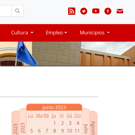
Cultura
Empleo
Municipios
Junio 2023
Lu
Ma
Mi
Ju
Vi
Sá
Do
1
2
3
4
Agosto 2023
Mayo 2023
Abril 2023
Julio 2023
5
6
7
8
9
10
11