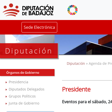
Sede Electrónica
Diputación
Diputación
» Agenda de Pr
Órganos de Gobierno
Presidencia
Presidente
Diputados Delegados
Grupos Políticos
Eventos para el sábado, 24
Junta de Gobierno