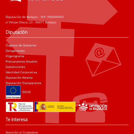
Diputación de Badajoz - NIF: P0600000D
c/ Felipe Checa, 23 - 06071 Badajoz
Diputación
Órganos de Gobierno
Delegaciones
Organigrama
Presupuestos Anuales
Subvenciones
Identidad Corporativa
Diputación Abierta
Diputación Transparente
EDUSI
Te interesa
Atención al Ciudadano