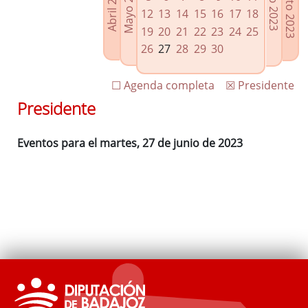
Agosto 2023
Mayo 2023
Abril 2023
Julio 2023
Enlaces relacionados
12
13
14
15
16
17
18
Agenda de Presidencia
19
20
21
22
23
24
25
Plenos provinciales y Juntas de gobierno
26
27
28
29
30
Oficina de Proyectos Europeos
☐ Agenda completa
☒ Presidente
Presidente
Eventos para el martes, 27 de junio de 2023