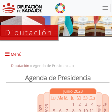
Menú
Diputación
Menú
Diputación
» Agenda de Presidencia »
Agenda de Presidencia
Presidencia
Diputados Delegados
Junio 2023
Grupos Políticos
Lu
Ma
Mi
Ju
Vi
Sá
Do
Junta de Gobierno
1
2
3
4
5
6
7
8
9
10
11