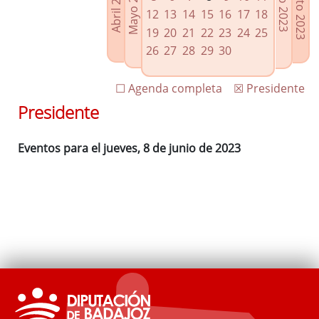
Agosto 2023
Mayo 2023
Abril 2023
Julio 2023
Enlaces relacionados
12
13
14
15
16
17
18
Agenda de Presidencia
19
20
21
22
23
24
25
Plenos provinciales y Juntas de gobierno
26
27
28
29
30
Oficina de Proyectos Europeos
☐ Agenda completa
☒ Presidente
Presidente
Eventos para el jueves, 8 de junio de 2023