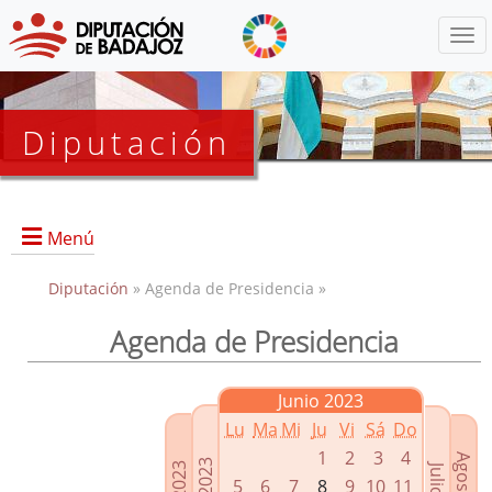
Menú
Diputación
Menú
Diputación
» Agenda de Presidencia »
Agenda de Presidencia
Presidencia
Diputados Delegados
Junio 2023
Grupos Políticos
Lu
Ma
Mi
Ju
Vi
Sá
Do
Junta de Gobierno
1
2
3
4
5
6
7
8
9
10
11