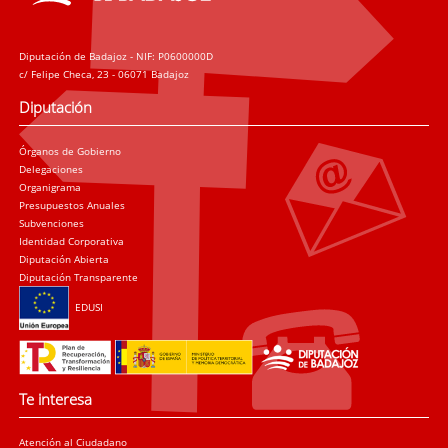
Diputación de Badajoz - NIF: P0600000D
c/ Felipe Checa, 23 - 06071 Badajoz
Diputación
Órganos de Gobierno
Delegaciones
Organigrama
Presupuestos Anuales
Subvenciones
Identidad Corporativa
Diputación Abierta
Diputación Transparente
EDUSI
Te interesa
Atención al Ciudadano